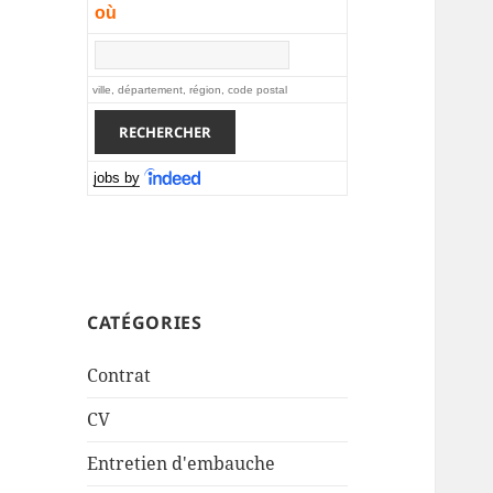
où
ville, département, région, code postal
jobs by
CATÉGORIES
Contrat
CV
Entretien d'embauche