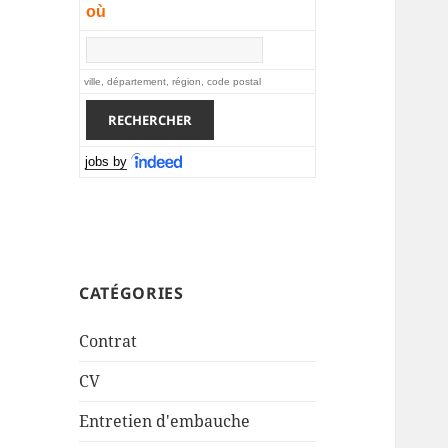
où
ville, département, région, code postal
jobs by
CATÉGORIES
Contrat
CV
Entretien d'embauche