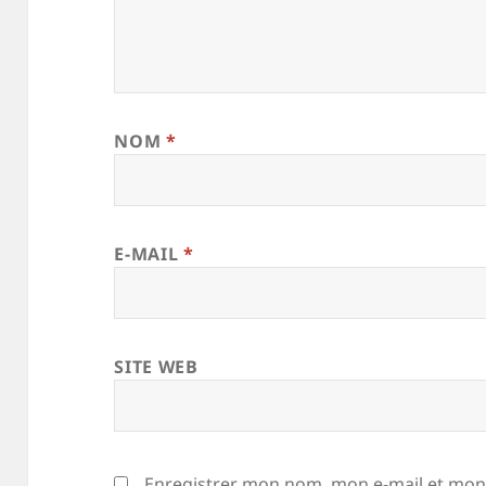
NOM
*
E-MAIL
*
SITE WEB
Enregistrer mon nom, mon e-mail et mon 