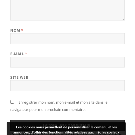
NOM
*
E-MAIL
*
SITE WEB
Enregistrer mon nom, mon e-mail et mon site dans le
navigateur pour mon prochain commentaire.
Les cookies nous permettent de personnaliser le contenu et les
annonces, d'offrir des fonctionnalités relatives aux médias sociaux
Ce site utilise Akismet pour réduire les indésirables.