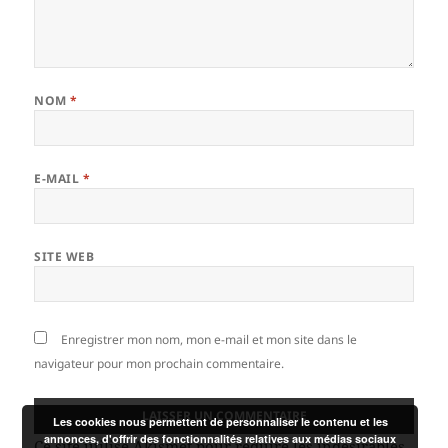
NOM
*
E-MAIL
*
SITE WEB
Enregistrer mon nom, mon e-mail et mon site dans le
navigateur pour mon prochain commentaire.
Les cookies nous permettent de personnaliser le contenu et les
annonces, d'offrir des fonctionnalités relatives aux médias sociaux
Ce site utilise Akismet pour réduire les indésirables.