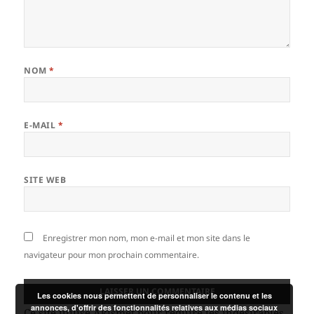
NOM
*
E-MAIL
*
SITE WEB
Enregistrer mon nom, mon e-mail et mon site dans le
navigateur pour mon prochain commentaire.
Les cookies nous permettent de personnaliser le contenu et les
annonces, d'offrir des fonctionnalités relatives aux médias sociaux
Ce site utilise Akismet pour réduire les indésirables.