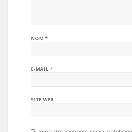
NOM
*
E-MAIL
*
SITE WEB
Enregistrer mon nom, mon e-mail et mon 