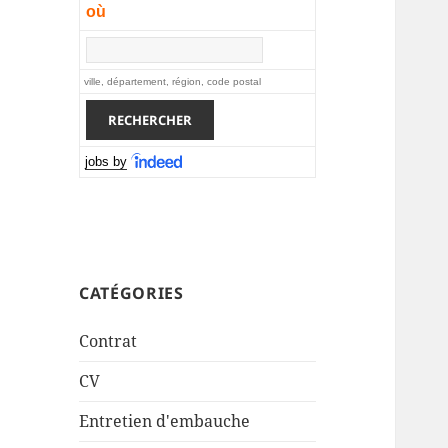
où
ville, département, région, code postal
jobs by
CATÉGORIES
Contrat
CV
Entretien d'embauche