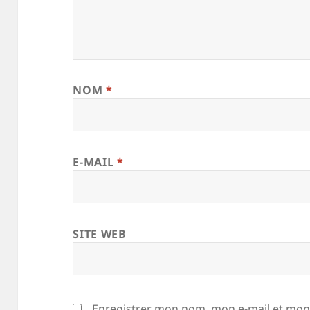
NOM
*
E-MAIL
*
SITE WEB
Enregistrer mon nom, mon e-mail et mon 