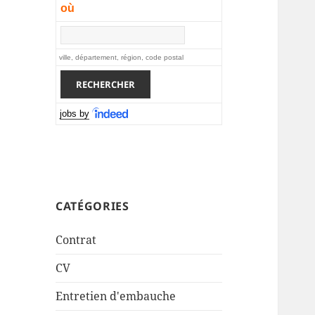
où
ville, département, région, code postal
jobs by
CATÉGORIES
Contrat
CV
Entretien d'embauche