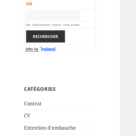
où
ville, département, région, code postal
jobs by
CATÉGORIES
Contrat
CV
Entretien d'embauche