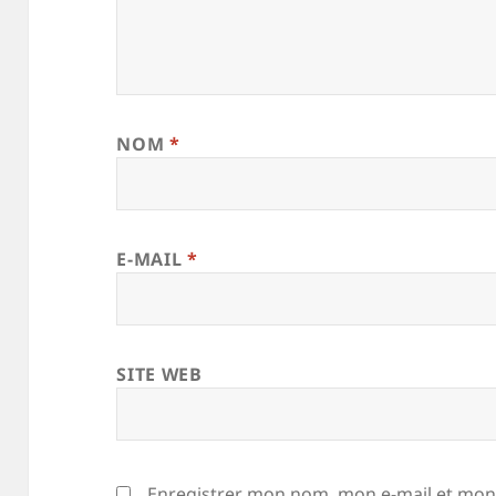
NOM
*
E-MAIL
*
SITE WEB
Enregistrer mon nom, mon e-mail et mon 