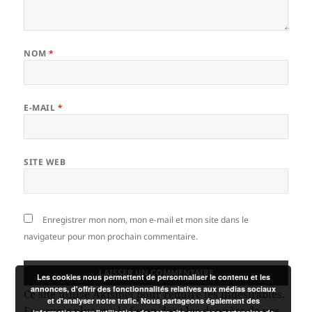
NOM
*
E-MAIL
*
SITE WEB
Enregistrer mon nom, mon e-mail et mon site dans le
navigateur pour mon prochain commentaire.
Les cookies nous permettent de personnaliser le contenu et les
annonces, d'offrir des fonctionnalités relatives aux médias sociaux
Ce site utilise Akismet pour réduire les indésirables.
et d'analyser notre trafic. Nous partageons également des
En savoir plus sur la façon dont les données de vos