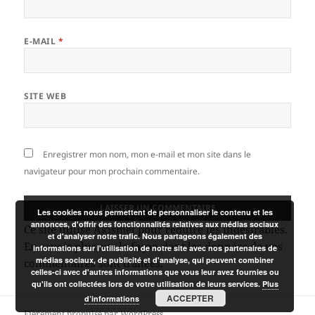
E-MAIL
*
SITE WEB
Enregistrer mon nom, mon e-mail et mon site dans le
navigateur pour mon prochain commentaire.
Les cookies nous permettent de personnaliser le contenu et les
annonces, d'offrir des fonctionnalités relatives aux médias sociaux
Ce site utilise Akismet pour réduire les indésirables.
et d'analyser notre trafic. Nous partageons également des
En savoir plus sur la façon dont les données de vos
informations sur l'utilisation de notre site avec nos partenaires de
médias sociaux, de publicité et d'analyse, qui peuvent combiner
commentaires sont traitées
.
celles-ci avec d'autres informations que vous leur avez fournies ou
qu'ils ont collectées lors de votre utilisation de leurs services.
Plus
ACCEPTER
d’informations
Fièrement propulsé par WordPress