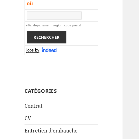
où
ville, département, région, code postal
jobs by
CATÉGORIES
Contrat
CV
Entretien d'embauche