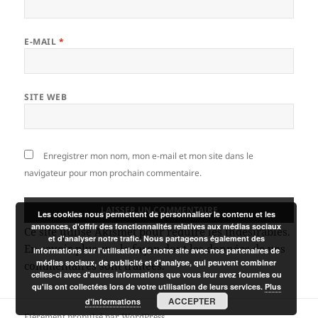
E-MAIL
*
SITE WEB
Enregistrer mon nom, mon e-mail et mon site dans le
navigateur pour mon prochain commentaire.
Les cookies nous permettent de personnaliser le contenu et les
annonces, d'offrir des fonctionnalités relatives aux médias sociaux
Ce site utilise Akismet pour réduire les indésirables.
et d'analyser notre trafic. Nous partageons également des
En savoir plus sur la façon dont les données de vos
informations sur l'utilisation de notre site avec nos partenaires de
médias sociaux, de publicité et d'analyse, qui peuvent combiner
commentaires sont traitées
.
celles-ci avec d'autres informations que vous leur avez fournies ou
qu'ils ont collectées lors de votre utilisation de leurs services.
Plus
ACCEPTER
d’informations
Fièrement propulsé par WordPress