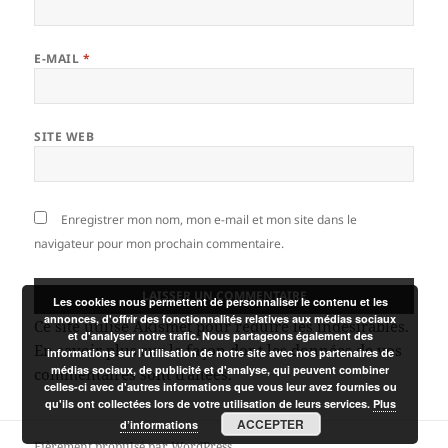
E-MAIL
*
SITE WEB
Enregistrer mon nom, mon e-mail et mon site dans le
navigateur pour mon prochain commentaire.
Les cookies nous permettent de personnaliser le contenu et les
annonces, d'offrir des fonctionnalités relatives aux médias sociaux
Ce site utilise Akismet pour réduire les indésirables.
et d'analyser notre trafic. Nous partageons également des
En savoir plus sur la façon dont les données de vos
informations sur l'utilisation de notre site avec nos partenaires de
médias sociaux, de publicité et d'analyse, qui peuvent combiner
commentaires sont traitées
.
celles-ci avec d'autres informations que vous leur avez fournies ou
qu'ils ont collectées lors de votre utilisation de leurs services.
Plus
ACCEPTER
d’informations
Fièrement propulsé par WordPress