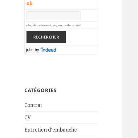
où
ville, département, région, code postal
jobs by
CATÉGORIES
Contrat
CV
Entretien d'embauche