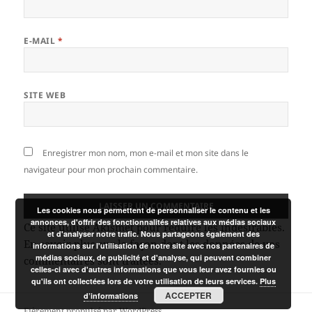
E-MAIL
*
SITE WEB
Enregistrer mon nom, mon e-mail et mon site dans le
navigateur pour mon prochain commentaire.
Les cookies nous permettent de personnaliser le contenu et les
annonces, d'offrir des fonctionnalités relatives aux médias sociaux
Ce site utilise Akismet pour réduire les indésirables.
et d'analyser notre trafic. Nous partageons également des
En savoir plus sur la façon dont les données de vos
informations sur l'utilisation de notre site avec nos partenaires de
médias sociaux, de publicité et d'analyse, qui peuvent combiner
commentaires sont traitées
.
celles-ci avec d'autres informations que vous leur avez fournies ou
qu'ils ont collectées lors de votre utilisation de leurs services.
Plus
ACCEPTER
d’informations
Fièrement propulsé par WordPress