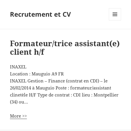
Recrutement et CV
MENU
ET
WIDGETS
Formateur/trice assistant(e)
client h/f
INAXEL
Location :
Mauguio
A9
FR
INAXEL Gestion – Finance (contrat en CDI) – le
26/02/2014 à Mauguio Poste : formateur/assistant
clinetèle H/F Type de contrat : CDI lieu : Montpellier
(34) ou…
More >>