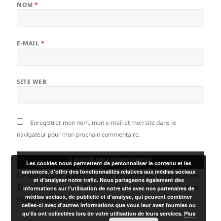
NOM
*
E-MAIL
*
SITE WEB
Enregistrer mon nom, mon e-mail et mon site dans le
navigateur pour mon prochain commentaire.
Les cookies nous permettent de personnaliser le contenu et les
annonces, d'offrir des fonctionnalités relatives aux médias sociaux
Ce site utilise Akismet pour réduire les indésirables.
et d'analyser notre trafic. Nous partageons également des
En savoir plus sur la façon dont les données de vos
informations sur l'utilisation de notre site avec nos partenaires de
médias sociaux, de publicité et d'analyse, qui peuvent combiner
commentaires sont traitées
.
celles-ci avec d'autres informations que vous leur avez fournies ou
qu'ils ont collectées lors de votre utilisation de leurs services.
Plus