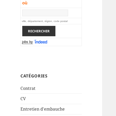
où
ville, département, région, code postal
jobs by
CATÉGORIES
Contrat
CV
Entretien d'embauche