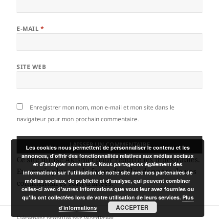
E-MAIL
*
SITE WEB
Enregistrer mon nom, mon e-mail et mon site dans le
navigateur pour mon prochain commentaire.
Les cookies nous permettent de personnaliser le contenu et les
annonces, d'offrir des fonctionnalités relatives aux médias sociaux
Ce site utilise Akismet pour réduire les indésirables.
et d'analyser notre trafic. Nous partageons également des
En savoir plus sur la façon dont les données de vos
informations sur l'utilisation de notre site avec nos partenaires de
médias sociaux, de publicité et d'analyse, qui peuvent combiner
commentaires sont traitées
.
celles-ci avec d'autres informations que vous leur avez fournies ou
qu'ils ont collectées lors de votre utilisation de leurs services.
Plus
ACCEPTER
d’informations
Fièrement propulsé par WordPress