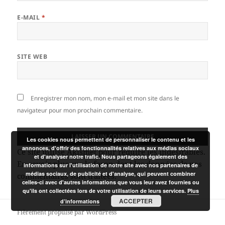
E-MAIL
*
SITE WEB
Enregistrer mon nom, mon e-mail et mon site dans le
navigateur pour mon prochain commentaire.
Les cookies nous permettent de personnaliser le contenu et les
annonces, d'offrir des fonctionnalités relatives aux médias sociaux
Ce site utilise Akismet pour réduire les indésirables.
et d'analyser notre trafic. Nous partageons également des
En savoir plus sur la façon dont les données de vos
informations sur l'utilisation de notre site avec nos partenaires de
médias sociaux, de publicité et d'analyse, qui peuvent combiner
commentaires sont traitées
.
celles-ci avec d'autres informations que vous leur avez fournies ou
qu'ils ont collectées lors de votre utilisation de leurs services.
Plus
ACCEPTER
d’informations
Fièrement propulsé par WordPress