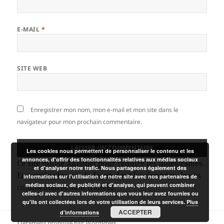
E-MAIL
*
SITE WEB
Enregistrer mon nom, mon e-mail et mon site dans le
navigateur pour mon prochain commentaire.
Les cookies nous permettent de personnaliser le contenu et les
annonces, d'offrir des fonctionnalités relatives aux médias sociaux
Ce site utilise Akismet pour réduire les indésirables.
et d'analyser notre trafic. Nous partageons également des
En savoir plus sur la façon dont les données de vos
informations sur l'utilisation de notre site avec nos partenaires de
médias sociaux, de publicité et d'analyse, qui peuvent combiner
commentaires sont traitées
.
celles-ci avec d'autres informations que vous leur avez fournies ou
qu'ils ont collectées lors de votre utilisation de leurs services.
Plus
ACCEPTER
d’informations
Fièrement propulsé par WordPress