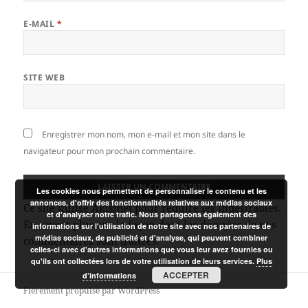
E-MAIL
*
SITE WEB
Enregistrer mon nom, mon e-mail et mon site dans le
navigateur pour mon prochain commentaire.
Les cookies nous permettent de personnaliser le contenu et les
annonces, d'offrir des fonctionnalités relatives aux médias sociaux
Ce site utilise Akismet pour réduire les indésirables.
et d'analyser notre trafic. Nous partageons également des
En savoir plus sur la façon dont les données de vos
informations sur l'utilisation de notre site avec nos partenaires de
médias sociaux, de publicité et d'analyse, qui peuvent combiner
commentaires sont traitées
.
celles-ci avec d'autres informations que vous leur avez fournies ou
qu'ils ont collectées lors de votre utilisation de leurs services.
Plus
ACCEPTER
d’informations
Fièrement propulsé par WordPress