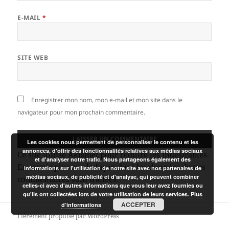
E-MAIL
*
SITE WEB
Enregistrer mon nom, mon e-mail et mon site dans le
navigateur pour mon prochain commentaire.
Les cookies nous permettent de personnaliser le contenu et les
annonces, d'offrir des fonctionnalités relatives aux médias sociaux
Ce site utilise Akismet pour réduire les indésirables.
et d'analyser notre trafic. Nous partageons également des
En savoir plus sur la façon dont les données de vos
informations sur l'utilisation de notre site avec nos partenaires de
médias sociaux, de publicité et d'analyse, qui peuvent combiner
commentaires sont traitées
.
celles-ci avec d'autres informations que vous leur avez fournies ou
qu'ils ont collectées lors de votre utilisation de leurs services.
Plus
ACCEPTER
d’informations
Fièrement propulsé par WordPress