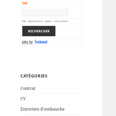
où
ville, département, région, code postal
jobs by
CATÉGORIES
Contrat
CV
Entretien d'embauche