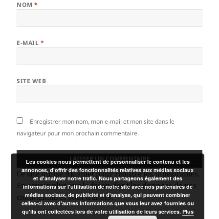
NOM
*
E-MAIL
*
SITE WEB
Enregistrer mon nom, mon e-mail et mon site dans le
navigateur pour mon prochain commentaire.
Les cookies nous permettent de personnaliser le contenu et les
annonces, d'offrir des fonctionnalités relatives aux médias sociaux
Ce site utilise Akismet pour réduire les indésirables.
et d'analyser notre trafic. Nous partageons également des
En savoir plus sur la façon dont les données de vos
informations sur l'utilisation de notre site avec nos partenaires de
médias sociaux, de publicité et d'analyse, qui peuvent combiner
commentaires sont traitées
.
celles-ci avec d'autres informations que vous leur avez fournies ou
qu'ils ont collectées lors de votre utilisation de leurs services.
Plus