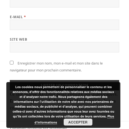
E-MAIL
*
SITE WEB
Enregistrer mon nom, mon e-mail et mon site dans le
navigateur pour mon prochain commentaire.
Les cookies nous permettent de personnaliser le contenu et les
annonces, d'offrir des fonctionnalités relatives aux médias sociaux
Ce site utilise Akismet pour réduire les indésirables.
et d'analyser notre trafic. Nous partageons également des
En savoir plus sur la façon dont les données de vos
informations sur l'utilisation de notre site avec nos partenaires de
médias sociaux, de publicité et d'analyse, qui peuvent combiner
commentaires sont traitées
.
celles-ci avec d'autres informations que vous leur avez fournies ou
qu'ils ont collectées lors de votre utilisation de leurs services.
Plus
ACCEPTER
d’informations
Fièrement propulsé par WordPress