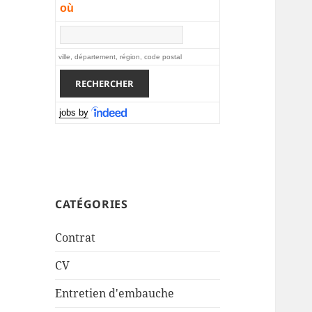
où
ville, département, région, code postal
jobs by
CATÉGORIES
Contrat
CV
Entretien d'embauche