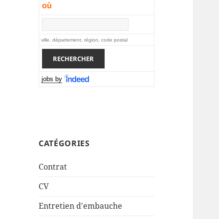
où
ville, département, région, code postal
jobs by
CATÉGORIES
Contrat
CV
Entretien d'embauche