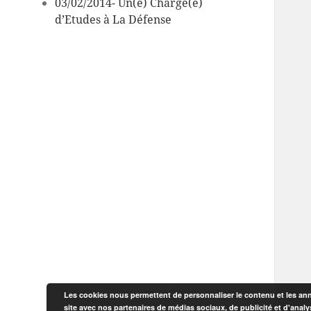
03/02/2014- Un(e) Chargé(e)
d’Etudes à La Défense
Les cookies nous permettent de personnaliser le contenu et les anno
site avec nos partenaires de médias sociaux, de publicité et d'analy