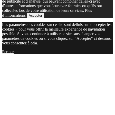
de publicité et d'analyse, qui peuvent combiner celles-ci avec
d'autres informations que vous leur avez fournies ou qu'ils ont
collectées lors de votre utilisation de leurs services.
Plus
d’informations
Accepter
Les paramètres des cookies sur ce site sont définis sur « accepter les
cookies » pour vous offrir la meilleure expérience de navigation
possible. Si vous continuez à utiliser ce site sans changer vos
paramètres de cookies ou si vous cliquez sur "Accepter" ci-dessous,
vous consentez à cela.
Fermer