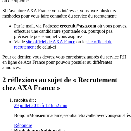
ou de diplôme.
Si l’aventure AXA France vous intéresse, vous avez plusieurs
méthodes pour vous faire connaître du service du recrutement:
Par le mail, via l’adresse
erecruit@axa.com
où vous pouvez
effectuer une candidature spontanée ou, pourquoi pas,
préciser le poste auquel vous asipirez
Via le
site officiel de AXA Fance
ou le
site officiel de
recrutement
de celui-ci
Pour ce dernier, vous devrez vous enregistrez auprès du service RH
en ligne de Axa France pour pouvoir postuler au différentes
annonces.
2 réflexions au sujet de « Recrutement
chez AXA France »
racolta
dit :
29 juillet 2015 à 12 h 52 min
BonjourMonsieurmadamejesouhaitetravailleravecvousjesuistrèsp
Répondre
Birabakaran Subisan
dit :