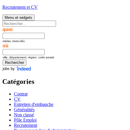
Aller
Recrutement et CV
au
contenu
Menu et widgets
Rechercher :
quoi
métier, mots-clés
où
ville, département, région, code postal
jobs by
Catégories
Contrat
CV
Entretien d'embauche
Généralités
Non classé
Pôle Emploi
Recrutement