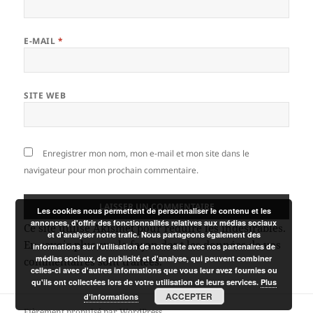
E-MAIL
*
SITE WEB
Enregistrer mon nom, mon e-mail et mon site dans le
navigateur pour mon prochain commentaire.
Les cookies nous permettent de personnaliser le contenu et les
annonces, d'offrir des fonctionnalités relatives aux médias sociaux
Ce site utilise Akismet pour réduire les indésirables.
et d'analyser notre trafic. Nous partageons également des
En savoir plus sur la façon dont les données de vos
informations sur l'utilisation de notre site avec nos partenaires de
médias sociaux, de publicité et d'analyse, qui peuvent combiner
commentaires sont traitées
.
celles-ci avec d'autres informations que vous leur avez fournies ou
qu'ils ont collectées lors de votre utilisation de leurs services.
Plus
ACCEPTER
d’informations
Fièrement propulsé par WordPress