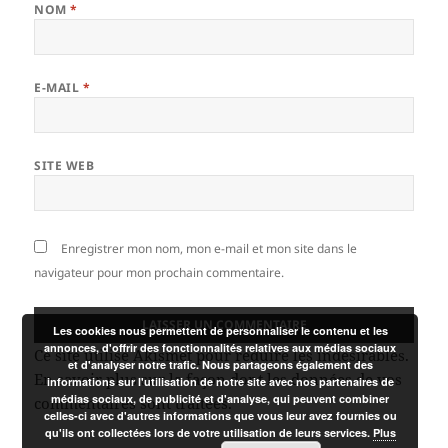
NOM
*
E-MAIL
*
SITE WEB
Enregistrer mon nom, mon e-mail et mon site dans le
navigateur pour mon prochain commentaire.
Les cookies nous permettent de personnaliser le contenu et les
annonces, d'offrir des fonctionnalités relatives aux médias sociaux
Ce site utilise Akismet pour réduire les indésirables.
et d'analyser notre trafic. Nous partageons également des
En savoir plus sur la façon dont les données de vos
informations sur l'utilisation de notre site avec nos partenaires de
médias sociaux, de publicité et d'analyse, qui peuvent combiner
commentaires sont traitées
.
celles-ci avec d'autres informations que vous leur avez fournies ou
qu'ils ont collectées lors de votre utilisation de leurs services.
Plus