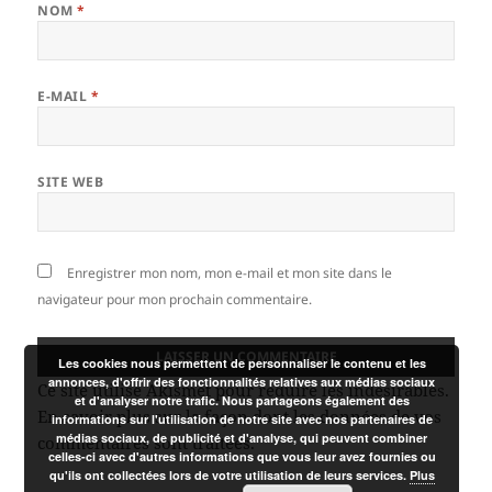
NOM
*
E-MAIL
*
SITE WEB
Enregistrer mon nom, mon e-mail et mon site dans le
navigateur pour mon prochain commentaire.
Les cookies nous permettent de personnaliser le contenu et les
annonces, d'offrir des fonctionnalités relatives aux médias sociaux
Ce site utilise Akismet pour réduire les indésirables.
et d'analyser notre trafic. Nous partageons également des
En savoir plus sur la façon dont les données de vos
informations sur l'utilisation de notre site avec nos partenaires de
médias sociaux, de publicité et d'analyse, qui peuvent combiner
commentaires sont traitées
.
celles-ci avec d'autres informations que vous leur avez fournies ou
qu'ils ont collectées lors de votre utilisation de leurs services.
Plus