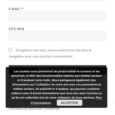
E-MAIL
*
SITE WEB
Enregistrer mon nom, mon e-mail et mon site dans le
navigateur pour mon prochain commentaire.
Les cookies nous permettent de personnaliser le contenu et les
annonces, d'offrir des fonctionnalités relatives aux médias sociaux
Ce site utilise Akismet pour réduire les indésirables.
et d'analyser notre trafic. Nous partageons également des
En savoir plus sur la façon dont les données de vos
informations sur l'utilisation de notre site avec nos partenaires de
médias sociaux, de publicité et d'analyse, qui peuvent combiner
commentaires sont traitées
.
celles-ci avec d'autres informations que vous leur avez fournies ou
qu'ils ont collectées lors de votre utilisation de leurs services.
Plus
ACCEPTER
d’informations
Fièrement propulsé par WordPress