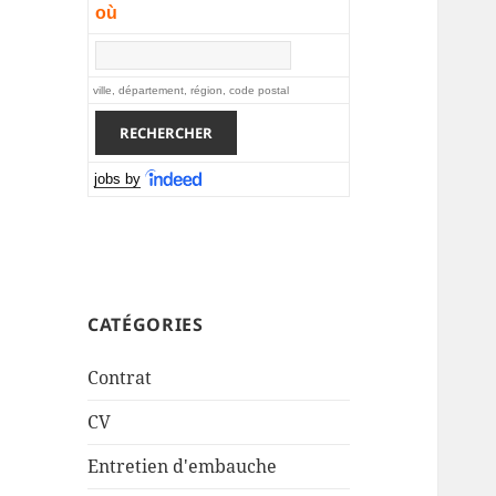
où
ville, département, région, code postal
jobs by
CATÉGORIES
Contrat
CV
Entretien d'embauche