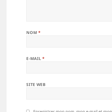
NOM
*
E-MAIL
*
SITE WEB
Enregistrer mon nom, mon e-mail et mon 