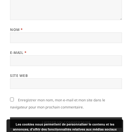
NOM
*
E-MAIL
*
SITE WEB
Enregistrer mon nom, mon e-mail et mon site dans le
navigateur pour mon prochain commentaire.
Les cookies nous permettent de personnaliser le contenu et les
annonces, d'offrir des fonctionnalités relatives aux médias sociaux
Ce site utilise Akismet pour réduire les indésirables.