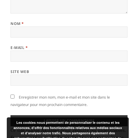
NOM
*
E-MAIL
*
SITE WEB
Enregistrer mon nom, mon e-mail et mon site dans le
navigateur pour mon prochain commentaire.
Les cookies nous permettent de personnaliser le contenu et les
annonces, d'offrir des fonctionnalités relatives aux médias sociaux
Ce site utilise Akismet pour réduire les indésirables.
et d'analyser notre trafic. Nous partageons également des
En savoir plus sur la façon dont les données de vos