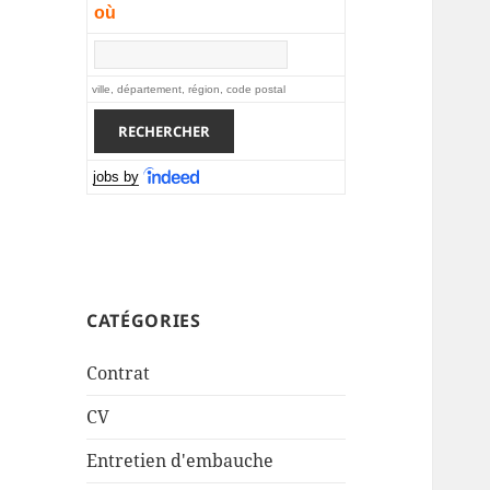
où
ville, département, région, code postal
jobs by
CATÉGORIES
Contrat
CV
Entretien d'embauche