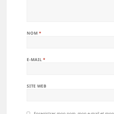
NOM
*
E-MAIL
*
SITE WEB
Enregistrer mon nom, mon e-mail et mon 