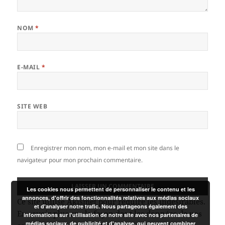
NOM
*
E-MAIL
*
SITE WEB
Enregistrer mon nom, mon e-mail et mon site dans le
navigateur pour mon prochain commentaire.
Les cookies nous permettent de personnaliser le contenu et les
annonces, d'offrir des fonctionnalités relatives aux médias sociaux
Ce site utilise Akismet pour réduire les indésirables.
et d'analyser notre trafic. Nous partageons également des
En savoir plus sur la façon dont les données de vos
informations sur l'utilisation de notre site avec nos partenaires de
médias sociaux, de publicité et d'analyse, qui peuvent combiner